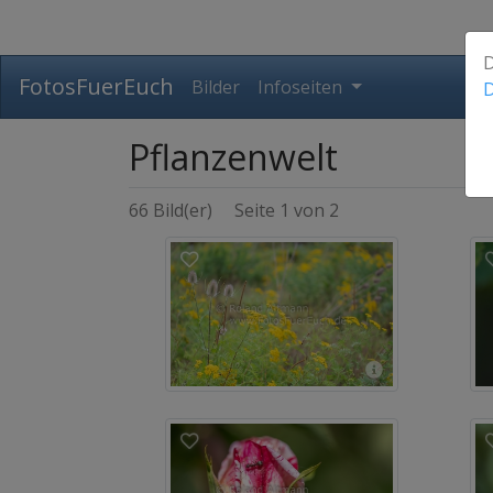
D
FotosFuerEuch
Bilder
Infoseiten
D
Pflanzenwelt
66 Bild(er)
Seite 1 von 2