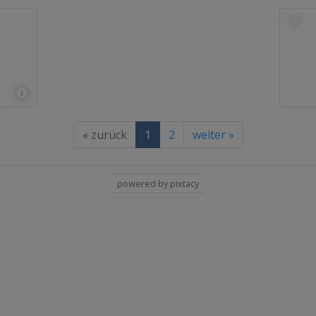
« zurück
1
2
weiter »
powered by pixtacy