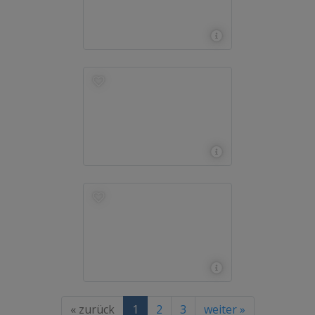
« zurück
1
2
3
weiter »