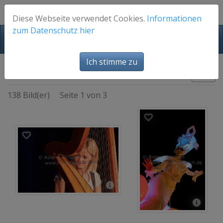
Diese Webseite verwendet Cookies.
Informationen
zum Datenschutz hier
FotosFuerEuch
Ich stimme zu
Bühne - Musik
Bilder
138 Bild(er)
Seite 1 von 3