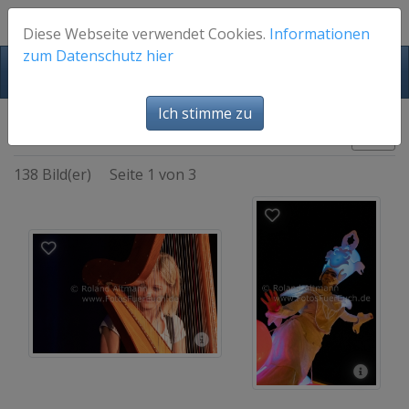
Diese Webseite verwendet Cookies.
Informationen
zum Datenschutz hier
FotosFuerEuch
Ich stimme zu
Bühne - Musik
Bilder
138 Bild(er)
Seite 1 von 3