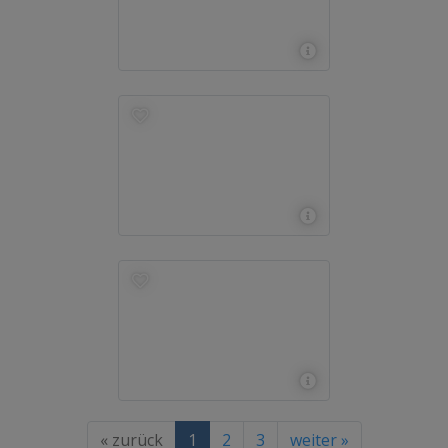
« zurück
1
2
3
weiter »