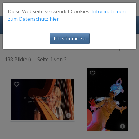
Diese Webseite verwendet Cookies.
Informationen
zum Datenschutz hier
FotosFuerEuch
Ich stimme zu
Bühne - Musik
Bilder
138 Bild(er)
Seite 1 von 3