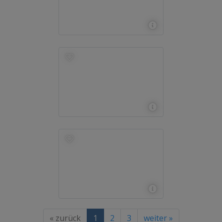
« zurück
1
2
3
weiter »