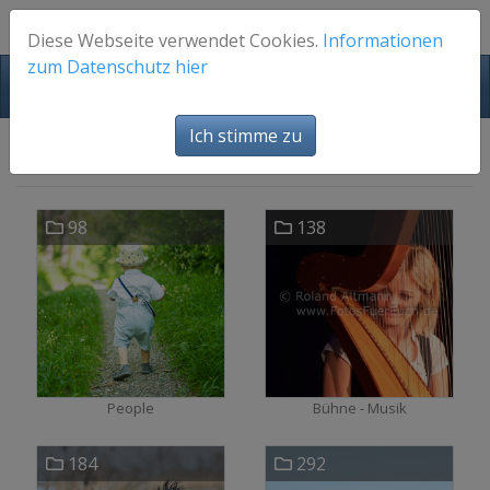
Diese Webseite verwendet Cookies.
Informationen
zum Datenschutz hier
FotosFuerEuch
Ich stimme zu
Bilder
98
138
People
Bühne - Musik
184
292