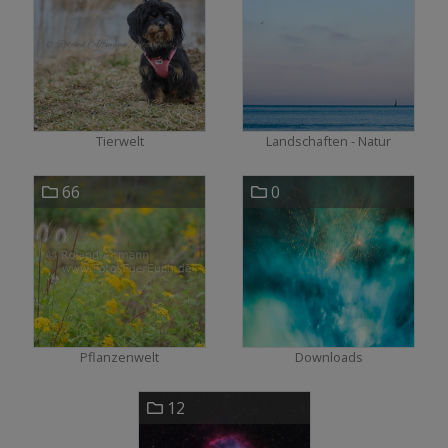
Tierwelt
Landschaften - Natur
66
0
Pflanzenwelt
Downloads
12