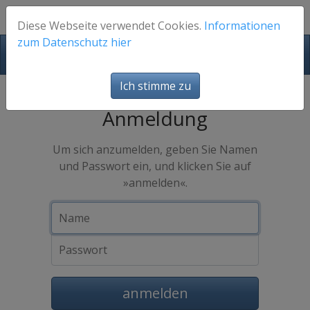
Diese Webseite verwendet Cookies.
Informationen
zum Datenschutz hier
FotosFuerEuch
Ich stimme zu
Anmeldung
Um sich anzumelden, geben Sie Namen
und Passwort ein, und klicken Sie auf
»anmelden«.
Name
Passwort
anmelden