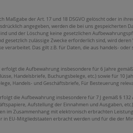
h Maßgabe der Art. 17 und 18 DSGVO gelöscht oder in ihrer
rücklich angegeben, werden die bei uns gespeicherten Date
ind und der Löschung keine gesetzlichen Aufbewahrungspfl
nd gesetzlich zulässige Zwecke erforderlich sind, wird deren
 verarbeitet. Das gilt z.B. für Daten, die aus handels- ode
 erfolgt die Aufbewahrung insbesondere für 6 Jahre gemäß
üsse, Handelsbriefe, Buchungsbelege, etc.) sowie für 10 Ja
ge, Handels- und Geschäftsbriefe, Für Besteuerung relevan
erfolgt die Aufbewahrung insbesondere für 7 J gemäß § 132
ftspapiere, Aufstellung der Einnahmen und Ausgaben, etc.
agen im Zusammenhang mit elektronisch erbrachten Leistun
r in EU-Mitgliedstaaten erbracht werden und für die der M