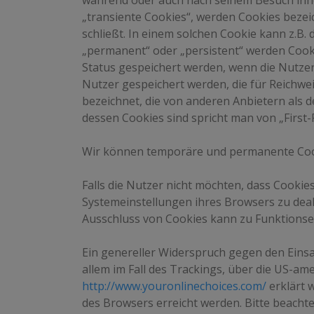
während oder auch nach seinem Besuch inne
„transiente Cookies“, werden Cookies bezei
schließt. In einem solchen Cookie kann z.B.
„permanent“ oder „persistent“ werden Cooki
Status gespeichert werden, wenn die Nutze
Nutzer gespeichert werden, die für Reichw
bezeichnet, die von anderen Anbietern als 
dessen Cookies sind spricht man von „First-
Wir können temporäre und permanente Cook
Falls die Nutzer nicht möchten, dass Cooki
Systemeinstellungen ihres Browsers zu dea
Ausschluss von Cookies kann zu Funktions
Ein genereller Widerspruch gegen den Einsa
allem im Fall des Trackings, über die US-am
http://www.youronlinechoices.com/
erklärt 
des Browsers erreicht werden. Bitte beacht