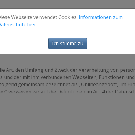
iese Webseite verwendet Cookies.
Informationen zum
atenschutz hier
Ich stimme zu
 die Art, den Umfang und Zweck der Verarbeitung von per
s und der mit ihm verbundenen Webseiten, Funktionen und 
chfolgend gemeinsam bezeichnet als „Onlineangebot“). Im Hin
her“ verweisen wir auf die Definitionen im Art. 4 der Date