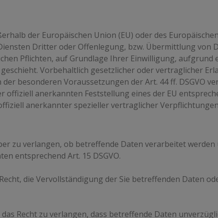
außerhalb der Europäischen Union (EU) oder des Europäische
nsten Dritter oder Offenlegung, bzw. Übermittlung von Dat
chen Pflichten, auf Grundlage Ihrer Einwilligung, aufgrund 
eschieht. Vorbehaltlich gesetzlicher oder vertraglicher Erla
 der besonderen Voraussetzungen der Art. 44 ff. DSGVO verar
r offiziell anerkannten Feststellung eines der EU entsprech
ffiziell anerkannter spezieller vertraglicher Verpflichtung
ber zu verlangen, ob betreffende Daten verarbeitet werden
aten entsprechend Art. 15 DSGVO.
echt, die Vervollständigung der Sie betreffenden Daten ode
as Recht zu verlangen, dass betreffende Daten unverzüglic