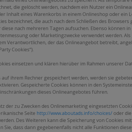
rhalb eines Onlineangebotes zu speichern. Als temporäre C
chnet, die gelöscht werden, nachdem ein Nutzer ein Online
 der Inhalt eines Warenkorbs in einem Onlineshop oder ein 
es bezeichnet, die auch nach dem Schließen des Browsers ge
r diese nach mehreren Tagen aufsuchen. Ebenso können in 
eitenmessung oder Marketingzwecke verwendet werden. Als 
dem Verantwortlichen, der das Onlineangebot betreibt, ang
Party Cookies“).
ies einsetzen und klären hierüber im Rahmen unserer Dat
es auf ihrem Rechner gespeichert werden, werden sie gebete
ktivieren. Gespeicherte Cookies können in den Systemeinst
einschränkungen dieses Onlineangebotes führen.
tz der zu Zwecken des Onlinemarketing eingesetzten Cookies
erikanische Seite
http://www.aboutads.info/choices/
oder die
werden. Des Weiteren kann die Speicherung von Cookies mit
en Sie, dass dann gegebenenfalls nicht alle Funktionen di