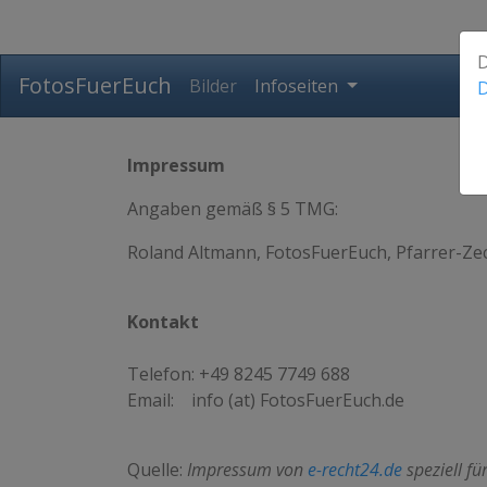
D
FotosFuerEuch
Bilder
Infoseiten
D
Impressum
Angaben gemäß § 5 TMG:
Roland Altmann, FotosFuerEuch, Pfarrer-Zec
Kontakt
Telefon: +49 8245 7749 688
Email: info (at) FotosFuerEuch.de
Quelle:
Impressum von
e-recht24.de
speziell fü