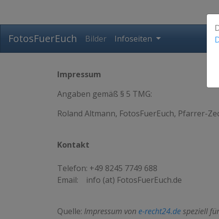
D
FotosFuerEuch
Bilder
Infoseiten
D
Impressum
Angaben gemäß § 5 TMG:
Roland Altmann, FotosFuerEuch, Pfarrer-Zec
Kontakt
Telefon: +49 8245 7749 688
Email: info (at) FotosFuerEuch.de
Quelle:
Impressum von
e-recht24.de
speziell fü