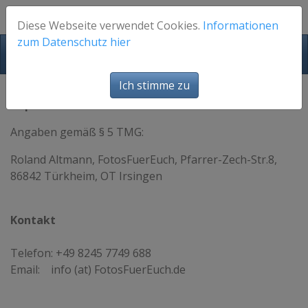
Diese Webseite verwendet Cookies.
Informationen
zum Datenschutz hier
FotosFuerEuch
Ich stimme zu
Impressum
Angaben gemäß § 5 TMG:
Roland Altmann, FotosFuerEuch, Pfarrer-Zech-Str.8,
86842 Türkheim, OT Irsingen
Kontakt
Telefon: +49 8245 7749 688
Email: info (at) FotosFuerEuch.de