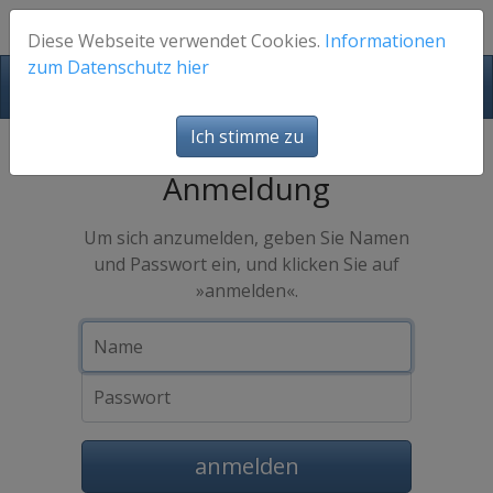
Diese Webseite verwendet Cookies.
Informationen
zum Datenschutz hier
FotosFuerEuch
Ich stimme zu
Anmeldung
Um sich anzumelden, geben Sie Namen
und Passwort ein, und klicken Sie auf
»anmelden«.
Name
Passwort
anmelden