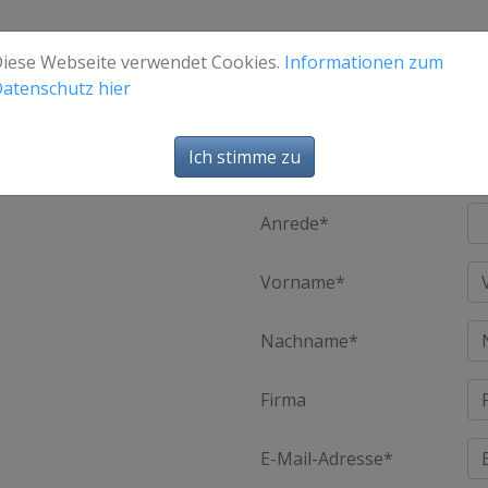
iese Webseite verwendet Cookies.
Informationen zum
atenschutz hier
Ich stimme zu
Anfrage
klicken Sie auf [absenden].
Anrede*
Vorname*
Nachname*
Firma
E-Mail-Adresse*