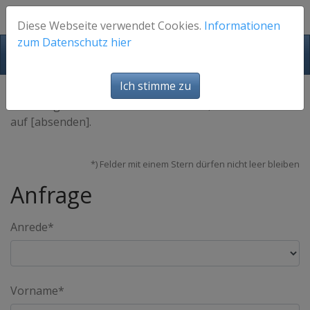
Diese Webseite verwendet Cookies.
Informationen
zum Datenschutz hier
FotosFuerEuch
Ich stimme zu
Bitte tragen Sie Ihre Kontaktdaten ein, und klicken Sie
auf [absenden].
*) Felder mit einem Stern dürfen nicht leer bleiben
Anfrage
Anrede*
Vorname*