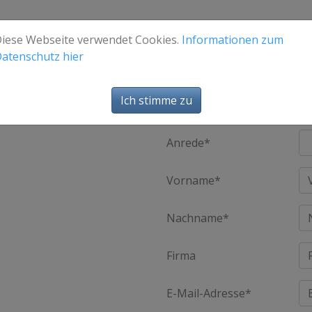
iese Webseite verwendet Cookies.
Informationen zum
atenschutz hier
Ich stimme zu
Anfrage
klicken Sie auf [absenden].
Anrede*
Vorname*
Nachname*
Firma
E-Mail-Adresse*