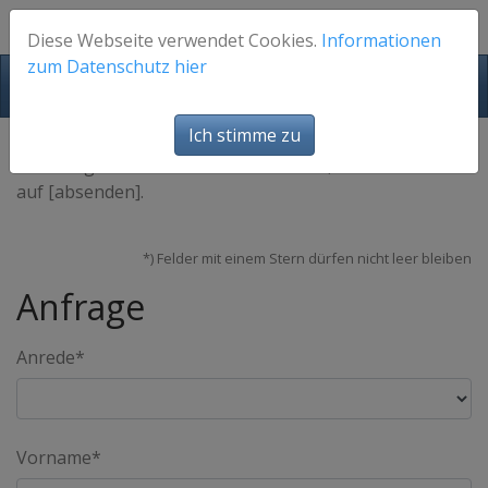
Diese Webseite verwendet Cookies.
Informationen
zum Datenschutz hier
FotosFuerEuch
Ich stimme zu
Bitte tragen Sie Ihre Kontaktdaten ein, und klicken Sie
auf [absenden].
*) Felder mit einem Stern dürfen nicht leer bleiben
Anfrage
Anrede*
Vorname*