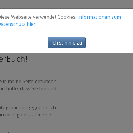
iese Webseite verwendet Cookies.
Informationen zum
atenschutz hier
Ich stimme zu
erEuch!
 Sie meine Seite gefunden
nd hoffe, dass Sie hin und
otografie aufgegeben. Ich
nn mich ganz auf meine