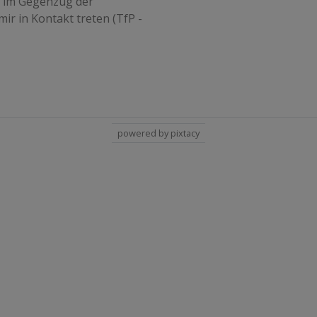
d im Gegenzug der
ir in Kontakt treten (TfP -
powered by pixtacy