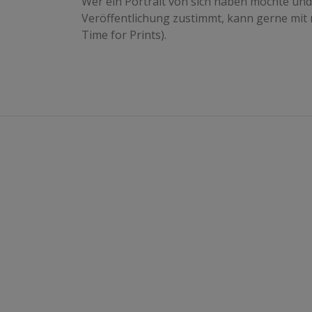
Wer ein Portrait von sich haben möchte un
Veröffentlichung zustimmt, kann gerne mit m
Time for Prints).